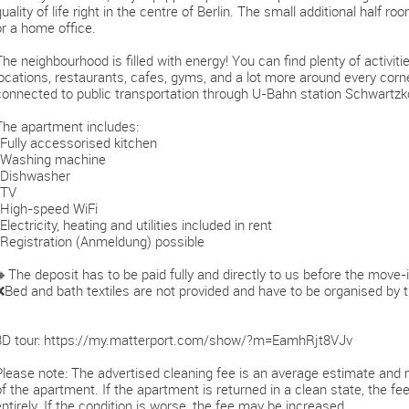
quality of life right in the centre of Berlin. The small additional half
or a home office.
The neighbourhood is filled with energy! You can find plenty of activi
locations, restaurants, cafes, gyms, and a lot more around every corner.
connected to public transportation through U-Bahn station Schwartzkop
The apartment includes:
-Fully accessorised kitchen
-Washing machine
-Dishwasher
-TV
-High-speed WiFi
Electricity, heating and utilities included in rent
-Registration (Anmeldung) possible
🔸The deposit has to be paid fully and directly to us before the move-
❌Bed and bath textiles are not provided and have to be organised by 
3D tour: https://my.matterport.com/show/?m=EamhRjt8VJv
Please note: The advertised cleaning fee is an average estimate and 
of the apartment. If the apartment is returned in a clean state, the 
entirely. If the condition is worse, the fee may be increased.