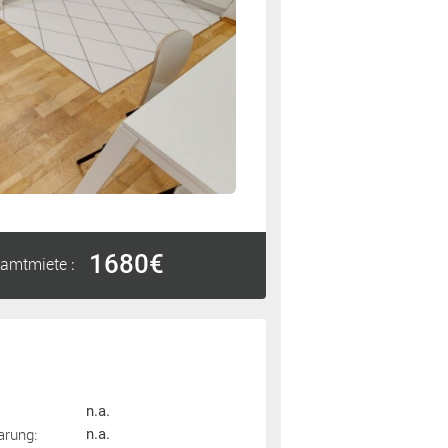
1680€
amtmiete
:
n.a.
arung:
n.a.