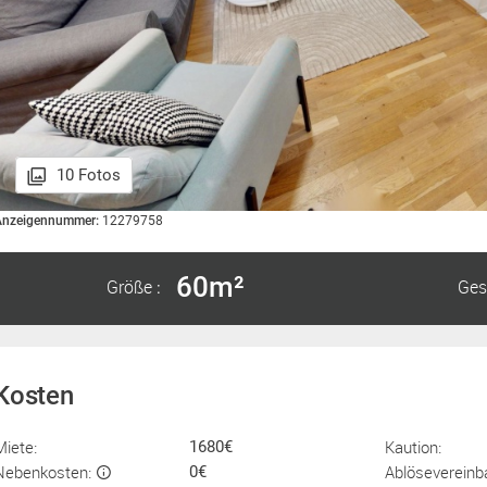
10 Fotos
Anzeigennummer:
12279758
60m²
Größe
Ges
:
Kosten
Miete:
Kaution:
1680€
Nebenkosten:
Ablösevereinb
0€