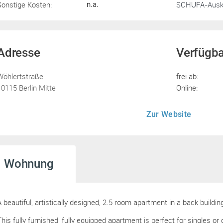
Sonstige Kosten:
SCHUFA-Ausku
n.a.
Adresse
Verfügba
Wöhlertstraße
frei ab:
10115 Berlin Mitte
Online:
Zur Website
Wohnung
A beautiful, artistically designed, 2.5 room apartment in a back building
This fully furnished, fully equipped apartment is perfect for singles or