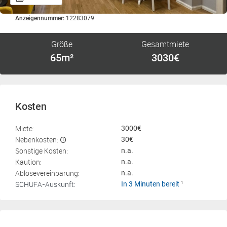
Anzeigennummer:
12283079
Größe
Gesamtmiete
65m²
3030€
Kosten
Miete:
3000€
Nebenkosten:
30€
Sonstige Kosten:
n.a.
Kaution:
n.a.
Ablösevereinbarung:
n.a.
SCHUFA-Auskunft:
In 3 Minuten bereit
1