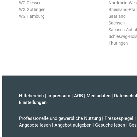
WG Giessen
Nordrhein-Wes
WG Göttingen
Rheinland-Pfal
WG Hamburg
Saarland
Sachsen
Sachsen-Anhal
Schleswig-Hols
Thüringen
Hilfebereich
|
Impressum
|
AGB
|
Mediadaten
|
Datenschut
Einstellungen
Professionelle und gewerbliche Nutzung
|
Pressespiegel
|
Angebote lesen
|
Angebot aufgeben
|
Gesuche lesen
|
Ges