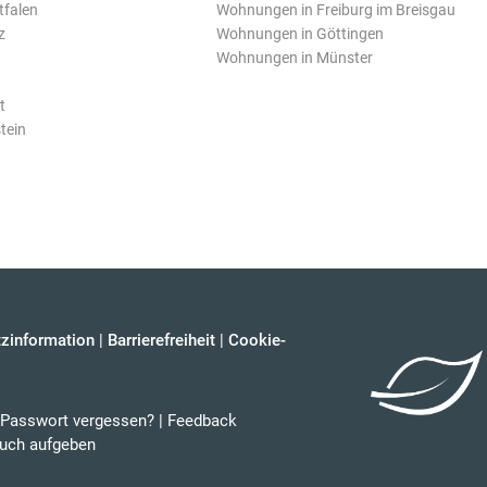
tfalen
Wohnungen in Freiburg im Breisgau
z
Wohnungen in Göttingen
Wohnungen in Münster
t
tein
zinformation
|
Barrierefreiheit
|
Cookie-
Passwort vergessen?
|
Feedback
uch aufgeben