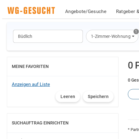
Angebote/Gesuche
Ratgeber &
1
1-Zimmer-Wohnung
0 
MEINE FAVORITEN
EINBLENDEN
0 Ges
Anzeigen auf Liste
Leeren
Speichern
SUCHAUFTRAG EINRICHTEN
EINBLENDEN
* Part