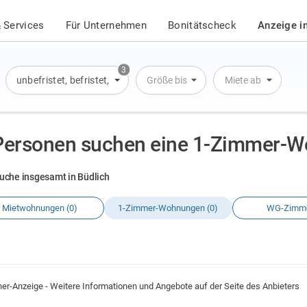
 Services
Für Unternehmen
Bonitätscheck
Anzeige i
3
unbefristet
,
befristet
,
Übernachtung
Größe bis
Miete ab
Personen suchen eine 1-Zimmer-W
uche insgesamt in Büdlich
Mietwohnungen (0)
1-Zimmer-Wohnungen (0)
WG-Zimme
ner-Anzeige - Weitere Informationen und Angebote auf der Seite des Anbieters