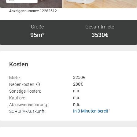
Anzeigennummer:
12282512
Größe
Gesamtmiete
95m²
3530€
Kosten
Miete:
3250€
Nebenkosten:
280€
Sonstige Kosten:
n.a.
Kaution:
n.a.
Ablösevereinbarung:
n.a.
SCHUFA-Auskunft:
In 3 Minuten bereit
1