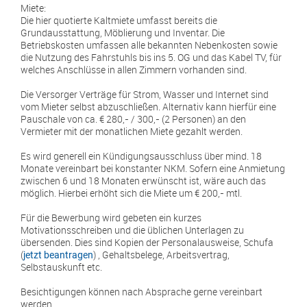
Miete:
Die hier quotierte Kaltmiete umfasst bereits die
Grundausstattung, Möblierung und Inventar. Die
Betriebskosten umfassen alle bekannten Nebenkosten sowie
die Nutzung des Fahrstuhls bis ins 5. OG und das Kabel TV, für
welches Anschlüsse in allen Zimmern vorhanden sind.
Die Versorger Verträge für Strom, Wasser und Internet sind
vom Mieter selbst abzuschließen. Alternativ kann hierfür eine
Pauschale von ca. € 280,- / 300,- (2 Personen) an den
Vermieter mit der monatlichen Miete gezahlt werden.
Es wird generell ein Kündigungsausschluss über mind. 18
Monate vereinbart bei konstanter NKM. Sofern eine Anmietung
zwischen 6 und 18 Monaten erwünscht ist, wäre auch das
möglich. Hierbei erhöht sich die Miete um € 200,- mtl.
Für die Bewerbung wird gebeten ein kurzes
Motivationsschreiben und die üblichen Unterlagen zu
übersenden. Dies sind Kopien der Personalausweise, Schufa
(
) , Gehaltsbelege, Arbeitsvertrag,
jetzt beantragen
Selbstauskunft etc.
Besichtigungen können nach Absprache gerne vereinbart
werden.