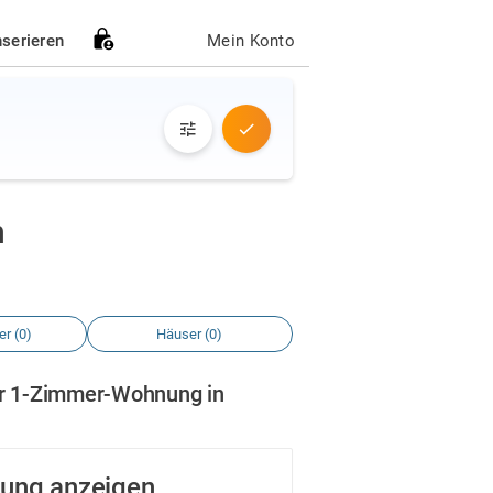
nserieren
Mein Konto
h
r (0)
Häuser (0)
er 1-Zimmer-Wohnung in
ung anzeigen