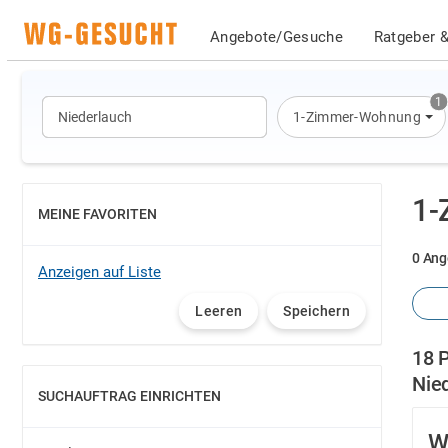
Angebote/Gesuche
Ratgeber &
1
1-Zimmer-Wohnung
1-
MEINE FAVORITEN
EINBLENDEN
0 Ang
Anzeigen auf Liste
Leeren
Speichern
18 
Nie
SUCHAUFTRAG EINRICHTEN
EINBLENDEN
W