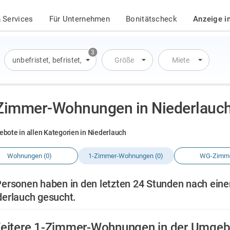
 Services
Für Unternehmen
Bonitätscheck
Anzeige i
3
unbefristet
,
befristet
,
Übernachtung
Größe
Miete
Zimmer-Wohnungen in Niederlauc
ebote in allen Kategorien in Niederlauch
Wohnungen (0)
1-Zimmer-Wohnungen (0)
WG-Zimme
Personen haben in den letzten 24 Stunden nach ein
derlauch gesucht.
eitere 1-Zimmer-Wohnungen in der Umgeb