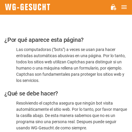
M
WG-
GESUCHT.DE
Por
¿Por qué aparece esta página?
favor,
Las computadoras ("bots") a veces se usan para hacer
confirme
entradas automáticas abusivas en una página. Por lo tanto,
que
todos los sitios web utilizan Captchas para distinguir si un
es
humano o una máquina rellena un formulario, por ejemplo.
Captchas son fundamentales para proteger los sitios web y
humano
los servicios.
¿Qué se debe hacer?
Resolviendo el captcha asegura que ningún bot visita
automáticamente el sitio web. Por lo tanto, por favor marque
la casilla abajo. De esta manera sabemos que no es un
programa sino una persona real. Despues puede seguir
usando WG-Gesucht.de como siempre.