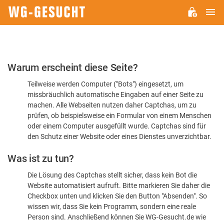
H
WG-
GESUCHT.DE
Bitte
Warum erscheint diese Seite?
bestätigen
Teilweise werden Computer ("Bots") eingesetzt, um
Sie,
missbräuchlich automatische Eingaben auf einer Seite zu
dass
machen. Alle Webseiten nutzen daher Captchas, um zu
Sie
prüfen, ob beispielsweise ein Formular von einem Menschen
oder einem Computer ausgefüllt wurde. Captchas sind für
ein
den Schutz einer Website oder eines Dienstes unverzichtbar.
Mensch
Was ist zu tun?
sind
Die Lösung des Captchas stellt sicher, dass kein Bot die
Website automatisiert aufruft. Bitte markieren Sie daher die
Checkbox unten und klicken Sie den Button "Absenden". So
wissen wir, dass Sie kein Programm, sondern eine reale
Person sind. Anschließend können Sie WG-Gesucht.de wie