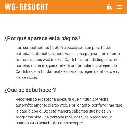
M
WG-
GESUCHT.DE
Por
¿Por qué aparece esta página?
favor,
Las computadoras ("bots") a veces se usan para hacer
confirme
entradas automáticas abusivas en una página. Por lo tanto,
que
todos los sitios web utilizan Captchas para distinguir si un
es
humano o una máquina rellena un formulario, por ejemplo.
Captchas son fundamentales para proteger los sitios web y
humano
los servicios.
¿Qué se debe hacer?
Resolviendo el captcha asegura que ningún bot visita
automáticamente el sitio web. Por lo tanto, por favor marque
la casilla abajo. De esta manera sabemos que no es un
programa sino una persona real. Despues puede seguir
usando WG-Gesucht.de como siempre.