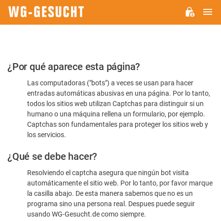
M
WG-
GESUCHT.DE
Por
¿Por qué aparece esta página?
favor,
Las computadoras ("bots") a veces se usan para hacer
confirme
entradas automáticas abusivas en una página. Por lo tanto,
que
todos los sitios web utilizan Captchas para distinguir si un
es
humano o una máquina rellena un formulario, por ejemplo.
Captchas son fundamentales para proteger los sitios web y
humano
los servicios.
¿Qué se debe hacer?
Resolviendo el captcha asegura que ningún bot visita
automáticamente el sitio web. Por lo tanto, por favor marque
la casilla abajo. De esta manera sabemos que no es un
programa sino una persona real. Despues puede seguir
usando WG-Gesucht.de como siempre.