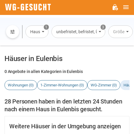
H
WG-
GESUCHT.DE
1
3
Haus
unbefristet, befristet, Übernachtung
Größe
Häuser in Eulenbis
0 Angebote in allen Kategorien in Eulenbis
Wohnungen (0)
1-Zimmer-Wohnungen (0)
WG-Zimmer (0)
Häuse
28 Personen haben in den letzten 24 Stunden
nach einem Haus in Eulenbis gesucht.
Weitere Häuser in der Umgebung anzeigen