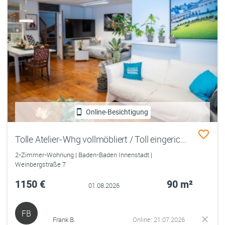
Online-Besichtigung
Tolle Atelier-Whg vollmöbliert / Toll eingerichtete Studio-Ferienwohnung
2-Zimmer-Wohnung | Baden-Baden Innenstadt |
Weinbergstraße 7
1150 €
90 m²
01.08.2026
FB
Frank B.
Online: 21.07.2026