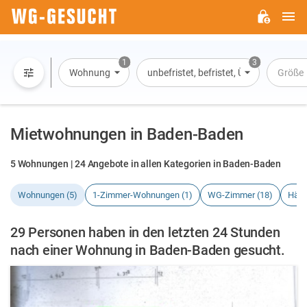
H
WG-
GESUCHT.DE
1
3
Wohnung
unbefristet, befristet, Übernachtung
Größe
Mietwohnungen in Baden-Baden
5 Wohnungen | 24 Angebote in allen Kategorien in Baden-Baden
Wohnungen (5)
1-Zimmer-Wohnungen (1)
WG-Zimmer (18)
Häus
29 Personen haben in den letzten 24 Stunden
nach einer Wohnung in Baden-Baden gesucht.