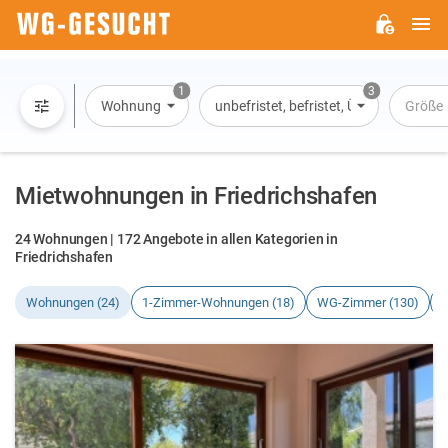
H
WG-
GESUCHT.DE
1
3
Wohnung
unbefristet, befristet, Übernachtung
Größe
Mietwohnungen in Friedrichshafen
24 Wohnungen | 172 Angebote in allen Kategorien in
Friedrichshafen
Wohnungen (24)
1-Zimmer-Wohnungen (18)
WG-Zimmer (130)
H