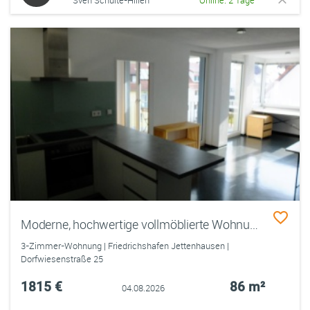
Sven Schulte-Hillen
Online: 2 Tage
Moderne, hochwertige vollmöblierte Wohnung (86qm) mit Balkon (5)
3-Zimmer-Wohnung | Friedrichshafen Jettenhausen |
Dorfwiesenstraße 25
1815 €
86 m²
04.08.2026