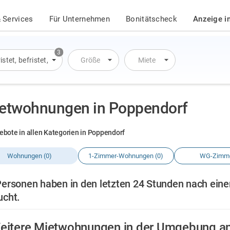
 Services
Für Unternehmen
Bonitätscheck
Anzeige i
3
istet
,
befristet
,
Übernachtung
Größe
Miete
etwohnungen in Poppendorf
ebote in allen Kategorien in Poppendorf
Wohnungen (0)
1-Zimmer-Wohnungen (0)
WG-Zimme
Personen haben in den letzten 24 Stunden nach ein
ucht.
eitere Mietwohnungen in der Umgebung a