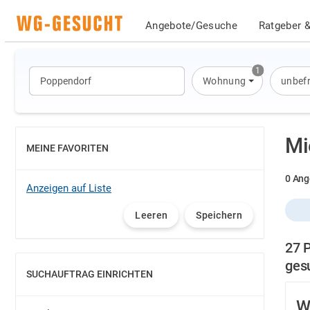
Angebote/Gesuche
Ratgeber &
1
Wohnung
unbefr
Mi
MEINE FAVORITEN
EINBLENDEN
0 Ang
Anzeigen auf Liste
Leeren
Speichern
27 
ges
SUCHAUFTRAG EINRICHTEN
EINBLENDEN
W