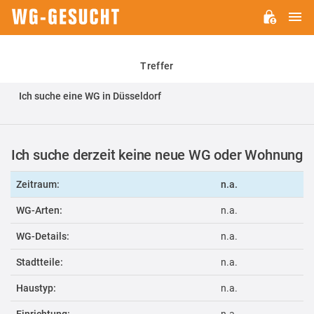
H
WG-
GESUCHT.DE
Treffer
Ich suche eine WG in Düsseldorf
Ich suche derzeit keine neue WG oder Wohnung
Zeitraum:
n.a.
WG-Arten:
n.a.
WG-Details:
n.a.
Stadtteile:
n.a.
Haustyp:
n.a.