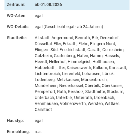
Zeitraum:
ab
01.08.2026
WG-Arten:
egal
WG-Details:
egal (Geschlecht egal - ab 24 Jahren)
Stadtteile:
Altstadt, Angermund, Benrath, Bilk, Derendorf,
Düsseltal, Eller, Erkrath, Flehe, Flingern Nord,
Flingern Süd, Friedrichstadt, Garath, Gerresheim,
Golzheim, Grafenberg, Hafen, Hamm, Hassels,
Heerdt, Hellerhof, Himmelgeist, Holthausen,
Hubbelrath, Itter, Kaiserswerth, Kalkum, Karlstadt,
Lichtenbroich, Lierenfeld, Lohausen, Lörick,
Ludenberg, Metzkausen, Mörsenbroich,
Mündelheim, Niederkassel, Oberbilk, Oberkassel,
Pempelfort, Rath, Reisholz, Stadtmitte, Stockum,
Unterbach, Unterbilk, Unterrath, Urdenbach,
Vennhausen, Volmerswerth, Wersten, Wittlaer,
Carlstadt
Haustyp:
egal
Einrichtung:
n.a.