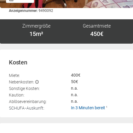
Anzeigennummer:
9490092
Zimmergröße
Gesamtmiete
15m²
450€
Kosten
Miete:
400€
Nebenkosten:
50€
Sonstige Kosten:
n.a.
Kaution:
n.a.
Ablösevereinbarung:
n.a.
SCHUFA-Auskunft:
In 3 Minuten bereit
1