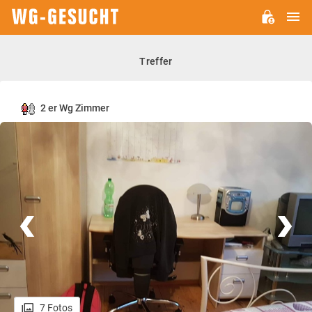
H
WG-
GESUCHT.DE
Treffer
2 er Wg Zimmer
7 Fotos