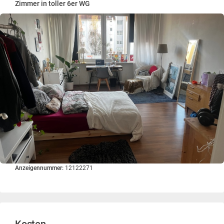
Zimmer in toller 6er WG
Anzeigennummer:
12122271