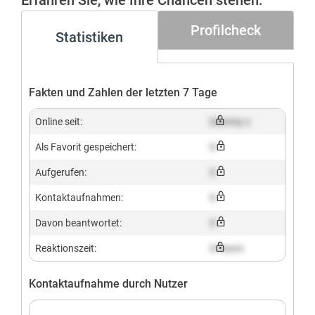
Erfahren Sie, wie Ihre Chancen stehen.
Profilcheck
Statistiken
Fakten und Zahlen der letzten 7 Tage
Online seit:
Dummy x
Als Favorit gespeichert:
X
Aufgerufen:
X
Kontaktaufnahmen:
X
Davon beantwortet:
X
Reaktionszeit:
X hours
Kontaktaufnahme durch Nutzer