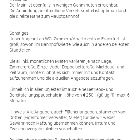
Der Main ist ebenfalls in wenigen Gehminuten erreichbar.
Die Anbindung an öffentliche Verkehrsmittel ist optimal durch
die direkte Nähe zum Hauptbahnhof.
Sonstiges:
Unser Angebot an WG-Zimmern/Apartments in Frankfurt ist
groß, sowohl im Bahnhofsviertel wie auch in anderen beliebten
Stadtteilen.
Die all inkl. monatlichen Mieten variieren je nach Lage,
Zimmergröße, Einzel-/oder Doppelbettgröße, Mietdauer und
Zeitraum, insofern lohnt es sich immer mit uns Kontakt
aufzunehmen und die aktuellen Angebote abzufragen.
Einheitlich in allen Objekten ist auch eine Betriebs- und
Bereitstellungspauschale in Höhe von € 250,- (gültig für max. 6
Monate).
Hinweis: Alle Angaben, auch Flächenangaben, stammen von
Dritten (Eigentümer, Verwalter, Mieter) für die wir weder
Gewähr noch Haftung übernehmen können, Irrtum und
Zwischenvergabe bleiben vorbehalten.
Bei den oben gezeigten Bildern handelt es sich lediglich um