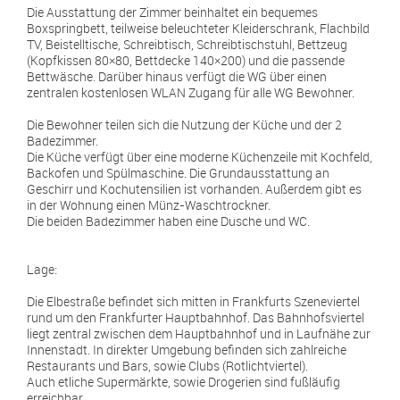
Die Ausstattung der Zimmer beinhaltet ein bequemes
Boxspringbett, teilweise beleuchteter Kleiderschrank, Flachbild
TV, Beistelltische, Schreibtisch, Schreibtischstuhl, Bettzeug
(Kopfkissen 80×80, Bettdecke 140×200) und die passende
Bettwäsche. Darüber hinaus verfügt die WG über einen
zentralen kostenlosen WLAN Zugang für alle WG Bewohner.
Die Bewohner teilen sich die Nutzung der Küche und der 2
Badezimmer.
Die Küche verfügt über eine moderne Küchenzeile mit Kochfeld,
Backofen und Spülmaschine. Die Grundausstattung an
Geschirr und Kochutensilien ist vorhanden. Außerdem gibt es
in der Wohnung einen Münz-Waschtrockner.
Die beiden Badezimmer haben eine Dusche und WC.
Lage:
Die Elbestraße befindet sich mitten in Frankfurts Szeneviertel
rund um den Frankfurter Hauptbahnhof. Das Bahnhofsviertel
liegt zentral zwischen dem Hauptbahnhof und in Laufnähe zur
Innenstadt. In direkter Umgebung befinden sich zahlreiche
Restaurants und Bars, sowie Clubs (Rotlichtviertel).
Auch etliche Supermärkte, sowie Drogerien sind fußläufig
erreichbar.