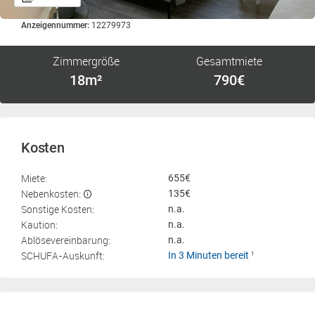
Anzeigennummer:
12279973
Zimmergröße
Gesamtmiete
18m²
790€
Kosten
Miete:
655€
Nebenkosten:
135€
Sonstige Kosten:
n.a.
Kaution:
n.a.
Ablösevereinbarung:
n.a.
SCHUFA-Auskunft:
In 3 Minuten bereit
1