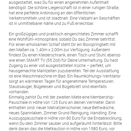
ausgestattet, was Du für einen angenehmen Aufenthalt
benötigst. Die schöne Liegenschaft ist in einer ruhigen Straße,
hat eine perfekte Anbindung an den öffentlichen
Verkehrsmitteln und ist stadtnah. Eine Vielzahl an Geschäften
ist in unmittelbarer Nähe und zu Fuß erreichbar.
Ein großzügiges und praktisch eingerichtetes Zimmer schafft
eine Wohlfühl-Atmosphäre, sobald Du das Zimmer betrittst.
Für einen erholsamen Schlaf steht Dir ein Boxspringbett mit
den Maßen ca. 1,40m x 2,00m zur Verfügung. Außerdem
findest Du einen Kleiderschrank, einen Tisch und Stuhl, ebenso
wie einen SMART TV (55 Zoll) für Deine Unterhaltung. Du hast
Zugang zu einer voll ausgestatteten Küche – perfekt, um
hausgemachte Mahlzeiten zuzubereiten. Teil der Ausstattung
ist eine Waschmaschine im Bad. Ein Raumkühlungs-Ventilator
sorgt an wärmeren Tagen für angenehmere Temperaturen.
Staubsauger, Bügeleisen und Bügelbrett sind ebenfalls
vorhanden.
Einmalig zahlst Du mit der zweiten Miete eine Membership-
Pauschale in Höhe von 125 Euro an deinen Vermieter. Darin
enthalten sind: neuer Matratzenschoner, neue Bettwäsche,
neues Spannlaken, Zimmer Grund Reinigung, Handling. Eine
Auszugspauschale in Höhe von 80 Euro für die Endabwicklung,
wenn Du dein Zimmer sauber und aufgeräumt hinterlässt. Bitte
denk daran das die Mietkaution in Höhe von 1580 Euro, vor