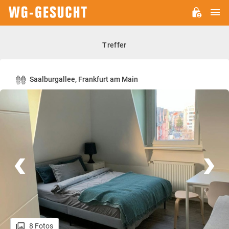
H
WG-
GESUCHT.DE
Treffer
Saalburgallee, Frankfurt am Main
8 Fotos