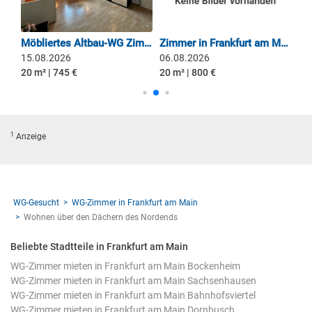
Fullly furnished room with terrace & garden in Frankfurt Rödelheim for short/long term
Möbliertes Altbau-WG Zimmer mit City Charme
Zimmer in Frankfurt am Main
15.08.2026
06.08.2026
06
20 m² | 745 €
20 m² | 800 €
19 
1
Anzeige
WG-Gesucht
WG-Zimmer in Frankfurt am Main
Wohnen über den Dächern des Nordends
Beliebte Stadtteile in Frankfurt am Main
WG-Zimmer mieten in Frankfurt am Main Bockenheim
WG-Zimmer mieten in Frankfurt am Main Sachsenhausen
WG-Zimmer mieten in Frankfurt am Main Bahnhofsviertel
WG-Zimmer mieten in Frankfurt am Main Dornbusch