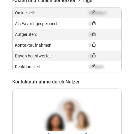
Fakten und Zahlen der letzten 7 Tage
Online seit:
Dummy x
Als Favorit gespeichert:
X
Aufgerufen:
X
Kontaktaufnahmen:
X
Davon beantwortet:
X
Reaktionszeit:
X hours
Kontaktaufnahme durch Nutzer