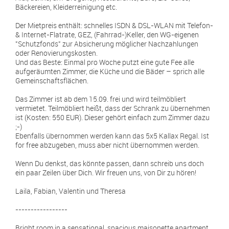
Bäckereien, Kleiderreinigung etc.
Der Mietpreis enthält: schnelles ISDN & DSL-WLAN mit Telefon-
& Internet-Flatrate, GEZ, (Fahrrad-)Keller, den WG-eigenen
"Schutzfonds" zur Absicherung möglicher Nachzahlungen
oder Renovierungskosten.
Und das Beste: Einmal pro Woche putzt eine gute Fee alle
aufgeräumten Zimmer, die Küche und die Bäder – sprich alle
Gemeinschaftsflächen.
Das Zimmer ist ab dem 15.09. frei und wird teilmöbliert
vermietet. Teilmöbliert heißt, dass der Schrank zu übernehmen
ist (Kosten: 550 EUR). Dieser gehört einfach zum Zimmer dazu
;-)
Ebenfalls übernommen werden kann das 5x5 Kallax Regal. Ist
for free abzugeben, muss aber nicht übernommen werden.
Wenn Du denkst, das könnte passen, dann schreib uns doch
ein paar Zeilen über Dich. Wir freuen uns, von Dir zu hören!
Laila, Fabian, Valentin und Theresa
-----------------
Bright room in a sensational, spacious maisonette apartment