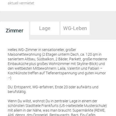
aktuell vermietet
Lage
WG-Leben
Zimmer
Helles WG-Zimmer in sensationeller, großer
Maisonettewohnung (2 Etagen unterm Dach, ca. 120 qm in
saniertem Altbau, Südbalkon, 2 Bäder, Parkett, große moderne
Einbauküche plus großes Wohnzimmer mit Skyline-Blick) und
den weltbesten Mitbewohnern: Laila, Valentin und Fabian –
Kochkünste treffen auf Tiefenentspannung und guten Humor
:-)
DU: Entspannt, WG-erfahren, Ende 20 oder aufwärts und
berufstätig.
Wenn Du willst, wohnst Du in zentraler Lage in einem der
schönsten Stadtteile Frankfurts (U5-Haltestelle Musterschule)
mit allem in der Nähe, was man braucht: Supermärkte (REWE,
Aldi, denns, dm-Drogerie), Restaurants, Bars, Eis-Cafés,