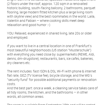
(2 floors under the roof, approx. 120 sqm in a renovated
historic building, south-facing balcony, 2 bathrooms, parquet
flooring, large modern fitted kitchen plus a large living room
with skyline view) and the best roommates in the world: Laila,
Valentin and Fabian – where cooking skills meet deep
relaxation and good humor :-)
YOU: Relaxed, experienced in shared living, late 20s or older
and employed.
If you want to live in a central location in one of Frankfurt’s
most beautiful neighborhoods (U5 station "Musterschule")
with everything you need close by: supermarkets (REWE, Aldi,
denns, dm-drugstore), restaurants, bars, ice cafés, bakeries,
dry cleaners etc.
The rent includes: fast ISDN & DSL Wi-Fi with phone & internet
flat rate, GEZ (TV license fee), bicycle storage, and the WG's
"security fund" for possible additional payments or renovation
costs.
And the best part: once a week, a cleaning service takes care of
all tidy rooms, the kitchen, and the bathrooms – in other
words, all common areas.
The room is available from September 15th and will be rented