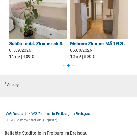
Zimmer in gemeinschaftlicher 4er Haus-WG
Schön möbl. Zimmer ab September 2026 in komplett eingerichteter Wohnung sucht eine Frau
Mehrere Zimmer MÄDELS WG FR Zähringen
01.09.2026
06.08.2026
04
11 m² | 609 €
12 m² | 590 €
14 
1
Anzeige
WG-Gesucht
WG-Zimmer in Freiburg im Breisgau
WG-Zimmer frei ab August :)
Beliebte Stadtteile in Freiburg im Breisgau