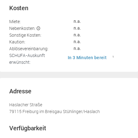
Kosten
Miete:
n.a.
Nebenkosten:
n.a.
Sonstige Kosten:
n.a.
Kaution:
n.a.
Ablösevereinbarung:
n.a.
SCHUFA-Auskunft
In 3 Minuten bereit
1
erwünscht:
Adresse
Haslacher Straße
79115 Freiburg im Breisgau Stühlinger/Haslach
Verfügbarkeit