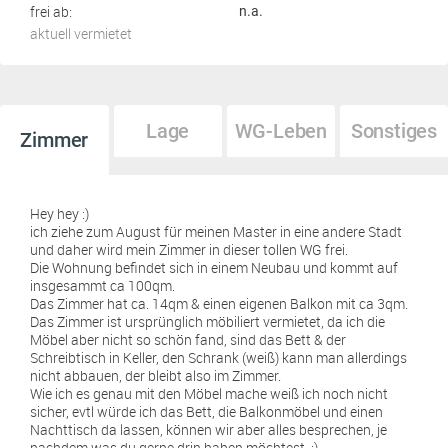
frei ab:
n.a.
aktuell vermietet
Lage
WG-Leben
Sonstiges
Zimmer
Hey hey :)
ich ziehe zum August für meinen Master in eine andere Stadt
und daher wird mein Zimmer in dieser tollen WG frei.
Die Wohnung befindet sich in einem Neubau und kommt auf
insgesammt ca 100qm.
Das Zimmer hat ca. 14qm & einen eigenen Balkon mit ca 3qm.
Das Zimmer ist ursprünglich möbiliert vermietet, da ich die
Möbel aber nicht so schön fand, sind das Bett & der
Schreibtisch in Keller, den Schrank (weiß) kann man allerdings
nicht abbauen, der bleibt also im Zimmer.
Wie ich es genau mit den Möbel mache weiß ich noch nicht
sicher, evtl würde ich das Bett, die Balkonmöbel und einen
Nachttisch da lassen, können wir aber alles besprechen, je
nachdem was du gerne drin haben möchtest. :)