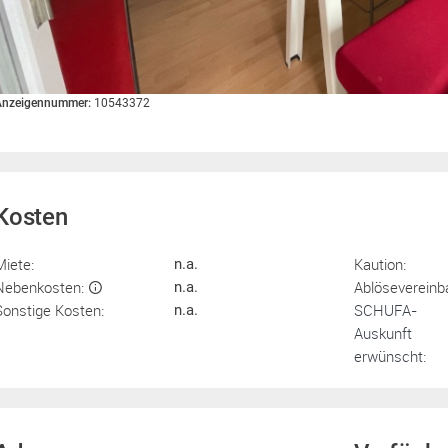
Anzeigennummer:
10543372
Kosten
Miete:
Kaution:
n.a.
Nebenkosten:
Ablösevereinb
n.a.
Sonstige Kosten:
SCHUFA-
n.a.
Auskunft
erwünscht: