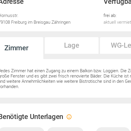
Adresse
Verfügba
Hornusstr.
frei ab:
79108 Freiburg im Breisgau Zähringen
aktuell vermie
Lage
WG-Le
Zimmer
Jedes Zimmer hat einen Zugang zu einem Balkon bzw. Loggien. Die Zi
große Fenster und es gibt zwei frisch renovierte Bäder. Die Küche ist
und weitere Annehmlichkeiten wie weitere Bistrotische sind in den G
vorhanden.
Benötigte Unterlagen