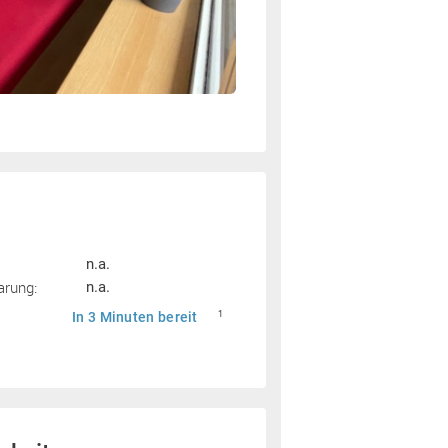
n.a.
arung:
n.a.
In 3 Minuten bereit
1