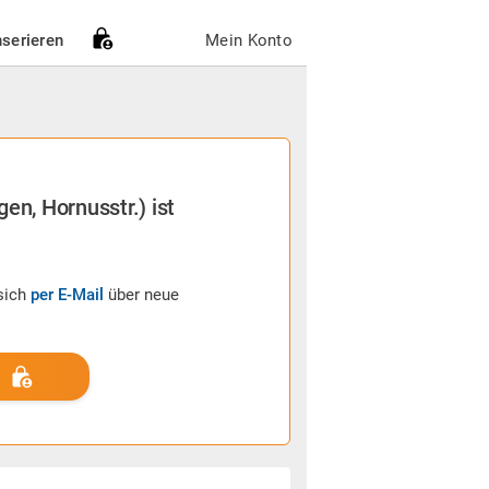
nserieren
Mein Konto
en, Hornusstr.) ist
sich
per E-Mail
über neue