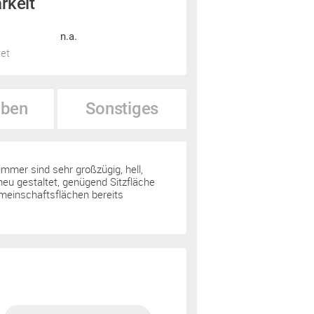
rkeit
n.a.
tet
ben
Sonstiges
mmer sind sehr großzügig, hell,
 neu gestaltet, genügend Sitzfläche
emeinschaftsflächen bereits