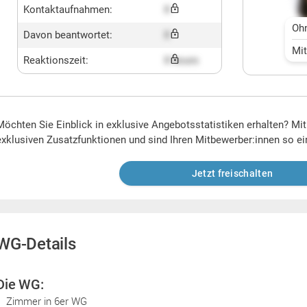
Kontaktaufnahmen:
X
Oh
Davon beantwortet:
X
Mi
Reaktionszeit:
X hours
Möchten Sie Einblick in exklusive Angebotsstatistiken erhalten? Mi
exklusiven Zusatzfunktionen und sind Ihren Mitbewerber:innen so ei
Jetzt freischalten
WG-Details
Die WG:
Zimmer in 6er WG