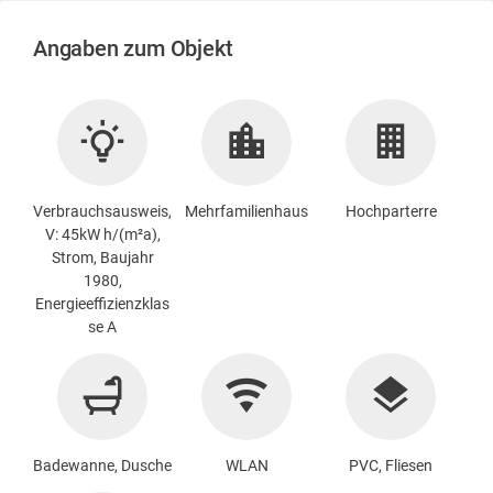
Angaben zum Objekt
Verbrauchsausweis,
Mehrfamilienhaus
Hochparterre
V: 45kW h/(m²a),
Strom, Baujahr
1980,
Energieeffizienzklas
se A
Badewanne, Dusche
WLAN
PVC, Fliesen