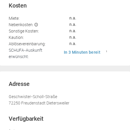
Kosten
Miete:
n.a.
Nebenkosten:
n.a.
Sonstige Kosten:
n.a.
Kaution:
n.a.
Ablösevereinbarung:
n.a.
SCHUFA-Auskunft
In 3 Minuten bereit
1
erwünscht:
Adresse
Geschwister-Scholl-Straße
72250 Freudenstadt Dietersweiler
Verfügbarkeit