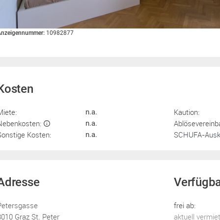
Anzeigennummer:
10982877
Kosten
Miete:
Kaution:
n.a.
Nebenkosten:
Ablösevereinb
n.a.
Sonstige Kosten:
SCHUFA-Ausku
n.a.
Adresse
Verfügba
Petersgasse
frei ab:
8010 Graz St. Peter
aktuell vermie