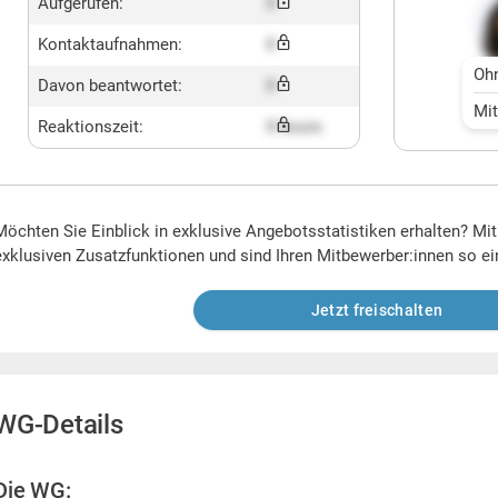
Aufgerufen:
X
Kontaktaufnahmen:
X
Oh
Davon beantwortet:
X
Mi
Reaktionszeit:
X hours
Möchten Sie Einblick in exklusive Angebotsstatistiken erhalten? Mi
exklusiven Zusatzfunktionen und sind Ihren Mitbewerber:innen so ei
Jetzt freischalten
WG-Details
Die WG: