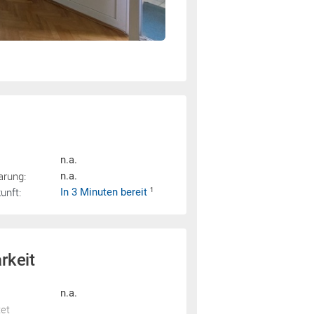
n.a.
arung:
n.a.
nft:
In 3 Minuten bereit
1
rkeit
n.a.
tet