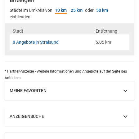
anzeigen
Städte im Umkreis von
10 km
25 km
oder
50 km
einblenden.
Stadt
Entfernung
8 Angebote in Stralsund
5.05 km
* Partner-Anzeige - Weitere Informationen und Angebote auf der Seite des
Anbieters
MEINE FAVORITEN
EINBLENDEN
ANZEIGENSUCHE
EINBLENDEN