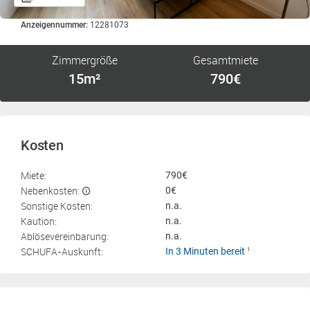
Anzeigennummer:
12281073
Zimmergröße
Gesamtmiete
15m²
790€
Kosten
Miete:
790€
Nebenkosten:
0€
Sonstige Kosten:
n.a.
Kaution:
n.a.
Ablösevereinbarung:
n.a.
SCHUFA-Auskunft:
In 3 Minuten bereit
1