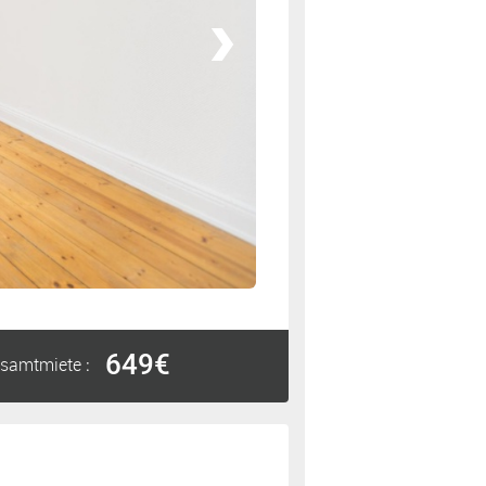
649€
samtmiete
: