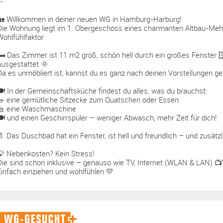
-
🏡 Willkommen in deiner neuen WG in Hamburg-Harburg!
Die Wohnung liegt im 1. Obergeschoss eines charmanten Altbau-Meh
Wohlfühlfaktor
🛏️ Das Zimmer ist 11 m2 groß, schön hell durch ein großes Fenster 
ausgestattet 🌞
Da es unmöbliert ist, kannst du es ganz nach deinen Vorstellungen ges
🍽️ In der Gemeinschaftsküche findest du alles, was du brauchst:
🥗 eine gemütliche Sitzecke zum Quatschen oder Essen
🧺 eine Waschmaschine
🍽️ und einen Geschirrspüler – weniger Abwasch, mehr Zeit für dich!
🚿 Das Duschbad hat ein Fenster, ist hell und freundlich – und zusätz
💡 Nebenkosten? Kein Stress!
Die sind schon inklusive – genauso wie TV, Internet (WLAN & LAN) 📺
Einfach einziehen und wohlfühlen 💛
WG-