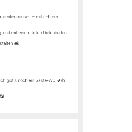
rfamilienhauses – mit echtem
 und mit einem tollen Dielenboden
talten 🛋️
lich gibt’s noch ein Gäste-WC 🚽👍
📶