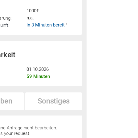
1000€
arung:
n.a.
nft:
In 3 Minuten bereit
1
rkeit
01.10.2026
59 Minuten
ben
Sonstiges
ine Anfrage nicht bearbeiten.
s your request.