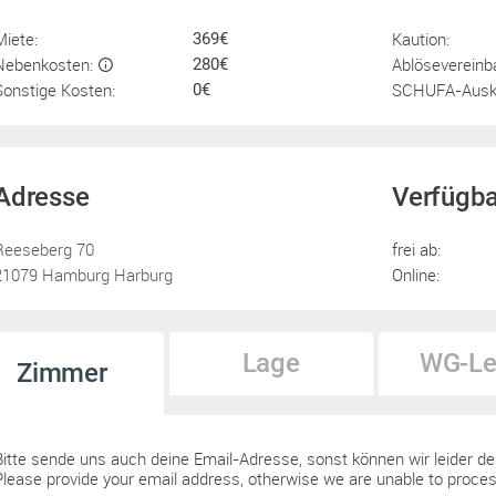
Miete:
Kaution:
369€
Nebenkosten:
Ablösevereinb
280€
Sonstige Kosten:
SCHUFA-Ausku
0€
Adresse
Verfügba
Reeseberg 70
frei ab:
21079 Hamburg Harburg
Online:
Lage
WG-Le
Zimmer
Bitte sende uns auch deine Email-Adresse, sonst können wir leider de
Please provide your email address, otherwise we are unable to proces