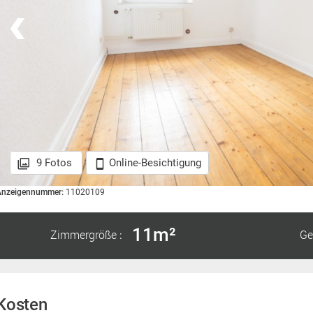
9 Fotos
Online-Besichtigung
Anzeigennummer:
11020109
11m²
Zimmergröße
Ge
:
Kosten