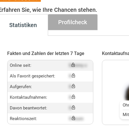
Gesucht+
Erfahren Sie, wie Ihre Chancen stehen.
Profilcheck
Statistiken
Fakten und Zahlen der letzten 7 Tage
Kontaktaufn
Online seit:
Dummy x
Als Favorit gespeichert:
X
Aufgerufen:
X
Kontaktaufnahmen:
X
Oh
Davon beantwortet:
X
Mi
Reaktionszeit:
X hours