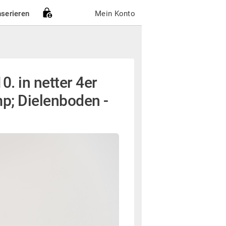
nserieren
Mein Konto
. in netter 4er
p; Dielenboden -