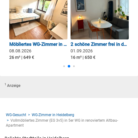
Unbefristet zwei Zimmer in moderner WG mit grosser Dachterasse frei
Möbliertes WG-Zimmer in einem 5er-WG mit Garten, Terrasse + Grillplatz
2 schöne Zimmer frei in der Damm-WG! ☀️
08.08.2026
01.09.2026
01
26 m² | 649 €
16 m² | 650 €
16 
1
Anzeige
WG-Gesucht
WG-Zimmer in Heidelberg
Vollmöbliertes Zimmer (EG 3v5) in 5er WG in renoviertem Altbau-
Apartment