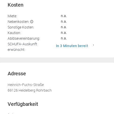
Kosten
Miete:
n.a.
Nebenkosten:
n.a.
Sonstige Kosten:
n.a.
Kaution:
n.a.
Ablösevereinbarung:
n.a.
SCHUFA-Auskunft
In 3 Minuten bereit
1
erwünscht:
Adresse
Heinrich-Fuchs-Straße
69126 Heidelberg Rohrbach
Verfügbarkeit