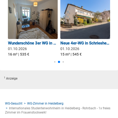
schönes WG Zimmer im Enmertsgrund,Heidelberg
Wunderschöne 3er WG in Handschuhsheim
Neue 4er-WG in Schriesheim – ideal für Studis & Berufseinsteiger
co
01.10.2026
01.10.2026
15
16 m² | 535 €
15 m² | 545 €
13 
1
Anzeige
WG-Gesucht
WG-Zimmer in Heidelberg
Internationales Studentenwohnheim in Heidelberg - Rohrbach - 1x freies
Zimmer im Frauenstockwerk!