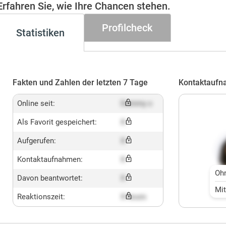
Erfahren Sie, wie Ihre Chancen stehen.
Profilcheck
Statistiken
Fakten und Zahlen der letzten 7 Tage
Kontaktaufn
Online seit:
Dummy x
Als Favorit gespeichert:
X
Aufgerufen:
X
Kontaktaufnahmen:
X
Oh
Davon beantwortet:
X
Mi
Reaktionszeit:
X hours