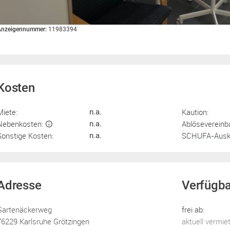
Anzeigennummer:
11983394
Kosten
Miete:
Kaution:
n.a.
Nebenkosten:
Ablösevereinb
n.a.
Sonstige Kosten:
SCHUFA-Ausku
n.a.
Adresse
Verfügba
Gartenäckerweg
frei ab:
76229 Karlsruhe Grötzingen
aktuell vermie