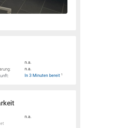
n.a.
arung:
n.a.
nft:
In 3 Minuten bereit
1
rkeit
n.a.
tet