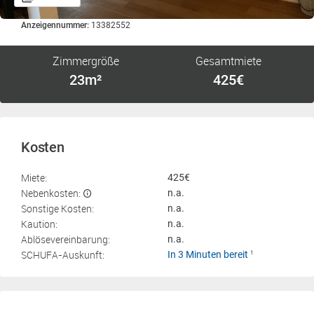
Anzeigennummer:
13382552
Zimmergröße
Gesamtmiete
23m²
425€
Kosten
Miete:
425€
Nebenkosten:
n.a.
Sonstige Kosten:
n.a.
Kaution:
n.a.
Ablösevereinbarung:
n.a.
SCHUFA-Auskunft:
In 3 Minuten bereit
1