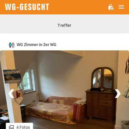
H
WG-
GESUCHT.DE
Treffer
WG Zimmer in 2er WG
4 Fotos