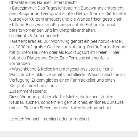
Charakter des Hauses unterstreicht.
* Badezimmer: Das Tageslichtbad mit Badewanne entspricht
dem Baujahr und versprüht echten Retro-Charme. Die Toilette
wurde vor Kurzem erneuert und die Wände frisch gestrichen.
* Küche: Eine zweckmäßig eingerichtete Einbauküche ist
bereits vorhanden und im Mietpreis enthalten.
Highlights & Außenbereich:
* Gartenparadies: Zur Wohnung gehört ein beeindruckender,
ca. 1000 m2 großer Garten zur Nutzung. Ob für Gartenfreunde
mit grünem Daumen oder als Rückzugsort im Freien – hier
habst du Platz ohne Ende. Eine Terrasse ist ebenfalls
vorhanden.
* Waschküche & Keller: Im Untergeschoss steht dir eine
Waschküche inklusive bereits installierter Waschmaschine zur
Verfügung. Zudem gibt es einen Fahrradkeller und einen
Stellplatz direkt am Haus.
Zusammenfassend:
Diese Wohnung ist perfekt für Mieter, die keinen sterilen
Neubau suchen, sondern ein gemütliches, ehrliches Zuhause
mit viel Platz im Freien und einer tollen Nachbarschaft.
Je nach Wunsch, möbliert oder unmöbliert