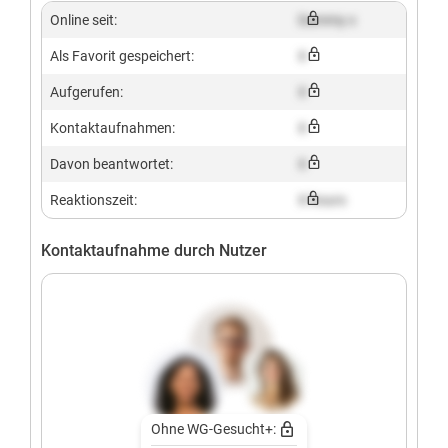
Online seit:
Dummy x
Als Favorit gespeichert:
X
Aufgerufen:
X
Kontaktaufnahmen:
X
Davon beantwortet:
X
Reaktionszeit:
X hours
Kontaktaufnahme durch Nutzer
Ohne WG-Gesucht+: