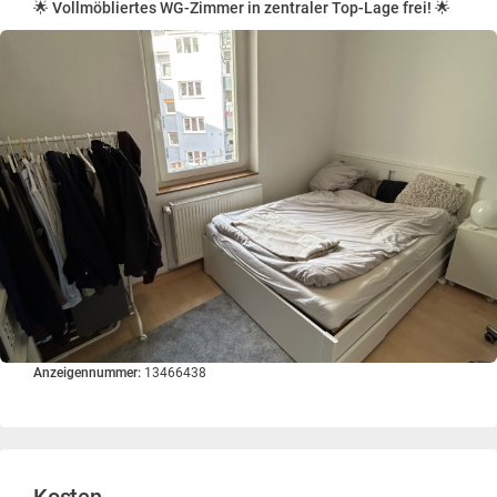
🌟 Vollmöbliertes WG-Zimmer in zentraler Top-Lage frei! 🌟
Anzeigennummer:
13466438