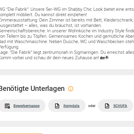
WG “Die Fabrik”: Unsere 5er-WG im Shabby Chic Look bietet eine ent
komplett möbliert. Du kannst direkt einziehen!
Zimmerausstattung: Dein Zimmer ist bereits mit Bett, Kleiderschrank
ausgestattet – alles, was du brauchst, ist vorhanden.
Gemeinschaftsbereiche: In unserer Wohnküche im Industry Style finde
von Tellern bis zu Töpfen. Gemeinsames Kochen und gemütliche Abend
Bad mit Waschmaschine: Neben Dusche, WC und Waschbecken steht
Verfügung.
Lage: “Die Fabrik” liegt zentrumsnah in Sigmaringen. Du erreichst all
Komm vorbei und schau dir dein neues Zuhause an! 🏡🌟
Benötigte Unterlagen
Bewerbermappe
itsmydata
oder
SCHUFA