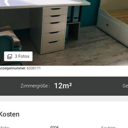
3 Fotos
Anzeigennummer:
6330171
12m²
Zimmergröße
Ge
:
Kosten
Miete:
Kaution:
400€