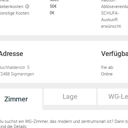
Nebenkosten:
Ablösevereinb
50€
Sonstige Kosten:
SCHUFA-
0€
Auskunft
erwünscht:
Adresse
Verfügba
Buchhaldenstr. 5
frei ab:
72488 Sigmaringen
Online:
Lage
WG-Le
Zimmer
Du suchst ein WG-Zimmer, das modern und zentrumsnah ist? Dann bist
ind die Details: