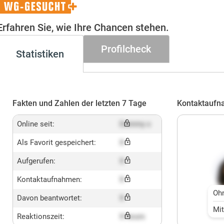
WG-
Gesucht+
Erfahren Sie, wie Ihre Chancen stehen.
Profilcheck
Statistiken
Fakten und Zahlen der letzten 7 Tage
Kontaktaufn
Online seit:
Dummy x
Als Favorit gespeichert:
X
Aufgerufen:
X
Kontaktaufnahmen:
X
Oh
Davon beantwortet:
X
Mi
Reaktionszeit:
X hours