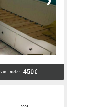
450€
samtmiete
:
800€