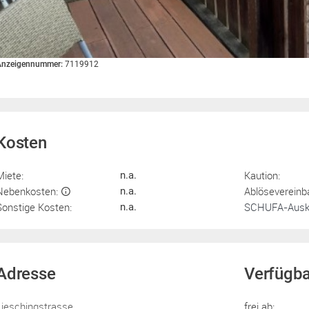
Anzeigennummer:
7119912
Kosten
Miete:
Kaution:
n.a.
Nebenkosten:
Ablösevereinb
n.a.
Sonstige Kosten:
SCHUFA-Ausku
n.a.
Adresse
Verfügba
Lieschingstrasse
frei ab: