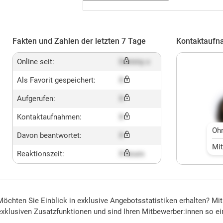
Fakten und Zahlen der letzten 7 Tage
Kontaktaufn
Online seit:
Dummy x
Als Favorit gespeichert:
X
Aufgerufen:
X
Kontaktaufnahmen:
X
Oh
Davon beantwortet:
X
Mi
Reaktionszeit:
X hours
Möchten Sie Einblick in exklusive Angebotsstatistiken erhalten? Mi
exklusiven Zusatzfunktionen und sind Ihren Mitbewerber:innen so ei