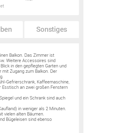
tet
ben
Sonstiges
önen Balkon. Das Zimmer ist
usw. Weitere Accessoires sind
Blick in den gepflegten Garten und
r mit Zugang zum Balkon. Der
g.
Kühl-Gefrierschrank, Kaffeemaschine,
er Esstisch an zwei großen Fenstern
piegel und ein Schrank sind auch
aufland) in weniger als 2 Minuten.
t vielen alten Bäumen.
und Bügeleisen sind ebenso