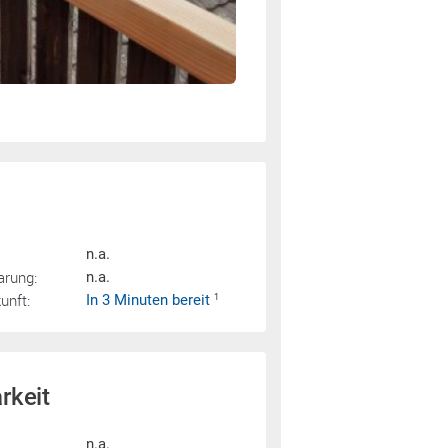
n.a.
arung:
n.a.
nft:
In 3 Minuten bereit
1
rkeit
n.a.