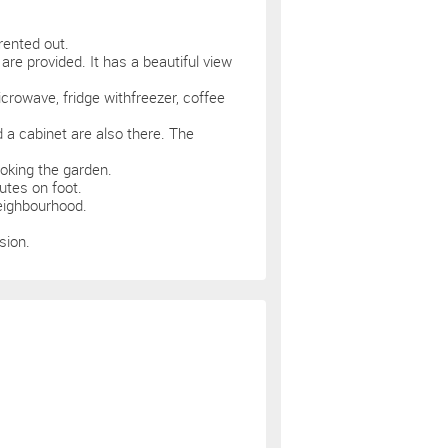
rented out.
are provided. It has a beautiful view
icrowave, fridge withfreezer, coffee
 a cabinet are also there. The
ooking the garden.
utes on foot.
neighbourhood.
sion.