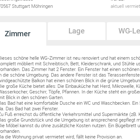
70567 Stuttgart Möhringen
aktuell vermie
Lage
WG-Le
Zimmer
Dieses schöne helle WG-Zimmer ist neu renoviert und hat einem sch
komplett möbliert mit Schreibtisch, Bett, Kleiderschrank, und Stühle 
vorhanden. Das Zimmer hat 2 Fenster. Ein Fenster hat einen schönen 
in die schöne Umgebung. Das andere Fenster ist das Terassenfenste
windgeachützte Balkon hat einen schönen Blick in die grüne Umgebun
Die große Küche bietet alles: Die Einbauküche hat Herd, Mikrowelle, 
Wasserkocher, Geschirr, Töpfe, Pfannen. In der Küche steht ein groß
mit Blick in den schönen Garten.
Das Bad hat eine komfortable Dusche ein WC und Waschbecken. Ein S
da. Das Bad hat zwei Fenster.
Zu Fuß erreichst du öffentliche Verkehrsmittel und Supermärkte (zB. K
Das große Grundstück und die Umgebung ist ansprechend gepflegt mi
Die Möbel kannst du ohne zusätzliche Kosten nutzen. Ein Bügelbrett 
vorhanden.
Da die Wohnung privat vermietet wird, fällt keine Provision an.