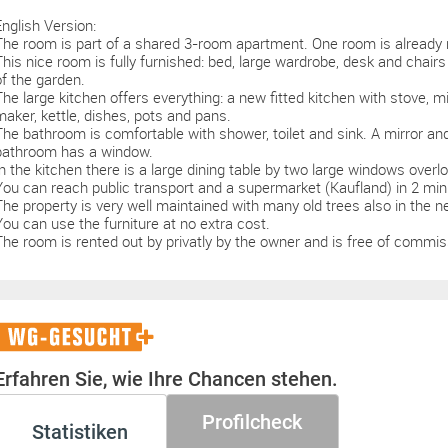
English Version:
The room is part of a shared 3-room apartment. One room is already 
This nice room is fully furnished: bed, large wardrobe, desk and chairs 
of the garden.
The large kitchen offers everything: a new fitted kitchen with stove, m
maker, kettle, dishes, pots and pans.
The bathroom is comfortable with shower, toilet and sink. A mirror and
bathroom has a window.
In the kitchen there is a large dining table by two large windows overl
You can reach public transport and a supermarket (Kaufland) in 2 min
The property is very well maintained with many old trees also in the 
You can use the furniture at no extra cost.
The room is rented out by privatly by the owner and is free of commis
WG-
Gesucht+
Erfahren Sie, wie Ihre Chancen stehen.
Profilcheck
Statistiken