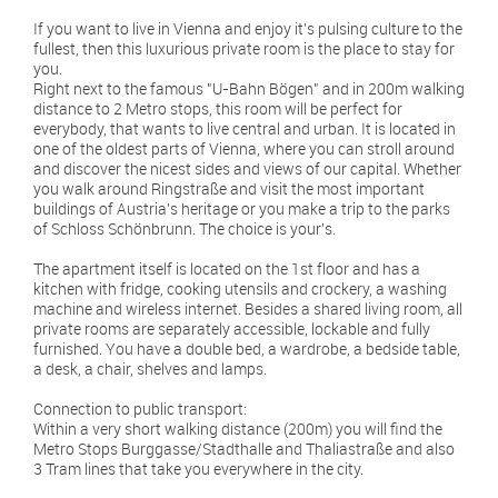
If you want to live in Vienna and enjoy it's pulsing culture to the
fullest, then this luxurious private room is the place to stay for
you.
Right next to the famous "U-Bahn Bögen" and in 200m walking
distance to 2 Metro stops, this room will be perfect for
everybody, that wants to live central and urban. It is located in
one of the oldest parts of Vienna, where you can stroll around
and discover the nicest sides and views of our capital. Whether
you walk around Ringstraße and visit the most important
buildings of Austria's heritage or you make a trip to the parks
of Schloss Schönbrunn. The choice is your's.
The apartment itself is located on the 1st floor and has a
kitchen with fridge, cooking utensils and crockery, a washing
machine and wireless internet. Besides a shared living room, all
private rooms are separately accessible, lockable and fully
furnished. You have a double bed, a wardrobe, a bedside table,
a desk, a chair, shelves and lamps.
Connection to public transport:
Within a very short walking distance (200m) you will find the
Metro Stops Burggasse/Stadthalle and Thaliastraße and also
3 Tram lines that take you everywhere in the city.