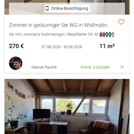
Online-Besichtigung
Zimmer in geräumiger 5er WG in Wollmatingen *Zwischenmiete*
5er WG | Konstanz Wollmatingen | Radolfzeller Str. 30
270 €
11 m²
07.08.2026 - 30.09.2026
Manuel Rauthe
Online: 3 Stunden