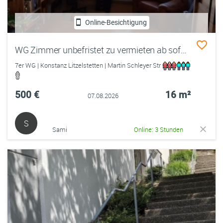
Online-Besichtigung
WG Zimmer unbefristet zu vermieten ab sofort
7er WG | Konstanz Litzelstetten | Martin Schleyer Str
500 €
16 m²
07.08.2026
S
Sami
Online: 3 Stunden