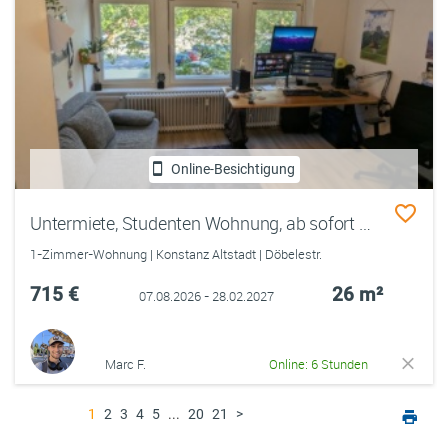
Online-Besichtigung
Untermiete, Studenten Wohnung, ab sofort bis Februar
1-Zimmer-Wohnung | Konstanz Altstadt | Döbelestr.
715 €
26 m²
07.08.2026 - 28.02.2027
Marc F.
Online: 6 Stunden
1
2
3
4
5
...
20
21
>