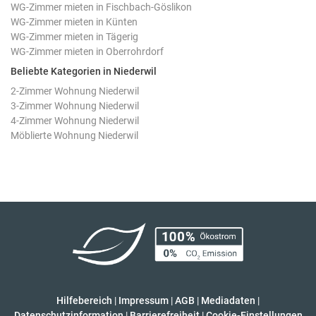
WG-Zimmer mieten in Fischbach-Göslikon
WG-Zimmer mieten in Künten
WG-Zimmer mieten in Tägerig
WG-Zimmer mieten in Oberrohrdorf
Beliebte Kategorien in Niederwil
2-Zimmer Wohnung Niederwil
3-Zimmer Wohnung Niederwil
4-Zimmer Wohnung Niederwil
Möblierte Wohnung Niederwil
Hilfebereich
|
Impressum
|
AGB
|
Mediadaten
|
Datenschutzinformation
|
Barrierefreiheit
|
Cookie-Einstellungen