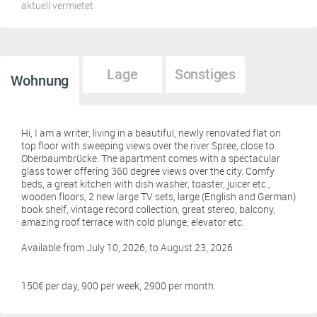
aktuell vermietet
Lage
Sonstiges
Wohnung
Hi, I am a writer, living in a beautiful, newly renovated flat on
top floor with sweeping views over the river Spree, close to
Oberbaumbrücke. The apartment comes with a spectacular
glass tower offering 360 degree views over the city. Comfy
beds, a great kitchen with dish washer, toaster, juicer etc.,
wooden floors, 2 new large TV sets, large (English and German)
book shelf, vintage record collection, great stereo, balcony,
amazing roof terrace with cold plunge, elevator etc.
Available from July 10, 2026, to August 23, 2026
150€ per day, 900 per week, 2900 per month.