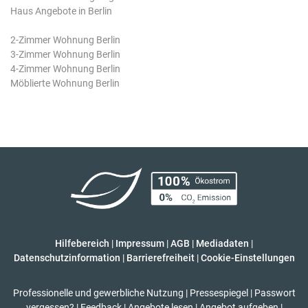
Haus Angebote in Berlin
2-Zimmer Wohnung Berlin
3-Zimmer Wohnung Berlin
4-Zimmer Wohnung Berlin
Möblierte Wohnung Berlin
Hilfebereich
|
Impressum
|
AGB
|
Mediadaten
|
Datenschutzinformation
|
Barrierefreiheit
|
Cookie-Einstellungen
Professionelle und gewerbliche Nutzung
|
Pressespiegel
|
Passwort
vergessen?
|
Feedback
|
Angebote lesen
|
Angebot aufgeben
|