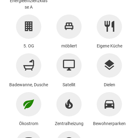
Energieeffizienzklas
se A
5. OG
möbliert
Eigene Küche
Badewanne, Dusche
Satellit
Dielen
Ökostrom
Zentralheizung
Bewohnerparken