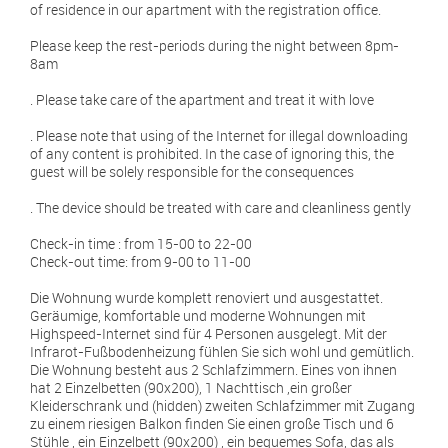
of residence in our apartment with the registration office.
Please keep the rest-periods during the night between 8pm-
8am
. Please take care of the apartment and treat it with love
. Please note that using of the Internet for illegal downloading
of any content is prohibited. In the case of ignoring this, the
guest will be solely responsible for the consequences
. The device should be treated with care and cleanliness gently
Check-in time : from 15-00 to 22-00
Check-out time: from 9-00 to 11-00
Die Wohnung wurde komplett renoviert und ausgestattet.
Geräumige, komfortable und moderne Wohnungen mit
Highspeed-Internet sind für 4 Personen ausgelegt. Mit der
Infrarot-Fußbodenheizung fühlen Sie sich wohl und gemütlich.
Die Wohnung besteht aus 2 Schlafzimmern. Eines von ihnen
hat 2 Einzelbetten (90x200), 1 Nachttisch ,ein großer
Kleiderschrank und (hidden) zweiten Schlafzimmer mit Zugang
zu einem riesigen Balkon finden Sie einen große Tisch und 6
Stühle , ein Einzelbett (90x200) , ein bequemes Sofa, das als