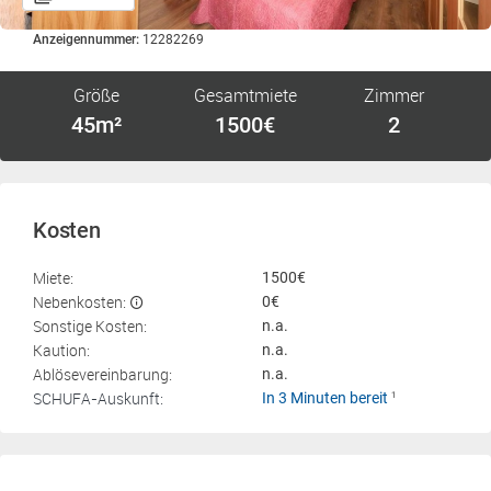
Anzeigennummer:
12282269
Größe
Gesamtmiete
Zimmer
45m²
1500€
2
Kosten
Miete:
1500€
Nebenkosten:
0€
Sonstige Kosten:
n.a.
Kaution:
n.a.
Ablösevereinbarung:
n.a.
SCHUFA-Auskunft:
In 3 Minuten bereit
1