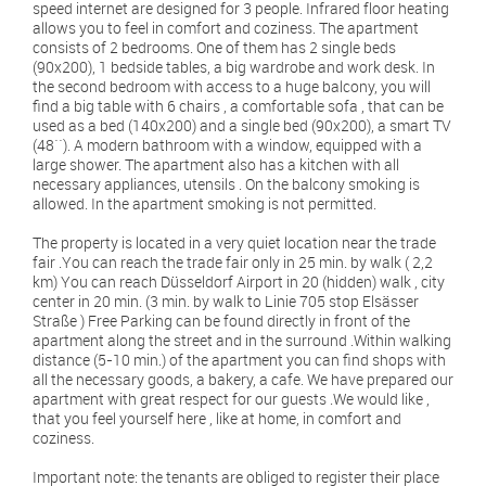
speed internet are designed for 3 people. Infrared floor heating
allows you to feel in comfort and coziness. The apartment
consists of 2 bedrooms. One of them has 2 single beds
(90x200), 1 bedside tables, a big wardrobe and work desk. In
the second bedroom with access to a huge balcony, you will
find a big table with 6 chairs , a comfortable sofa , that can be
used as a bed (140x200) and a single bed (90x200), a smart TV
(48``). A modern bathroom with a window, equipped with a
large shower. The apartment also has a kitchen with all
necessary appliances, utensils . On the balcony smoking is
allowed. In the apartment smoking is not permitted.
The property is located in a very quiet location near the trade
fair .You can reach the trade fair only in 25 min. by walk ( 2,2
km) You can reach Düsseldorf Airport in 20 (hidden) walk , city
center in 20 min. (3 min. by walk to Linie 705 stop Elsässer
Straße ) Free Parking can be found directly in front of the
apartment along the street and in the surround .Within walking
distance (5-10 min.) of the apartment you can find shops with
all the necessary goods, a bakery, a cafe. We have prepared our
apartment with great respect for our guests .We would like ,
that you feel yourself here , like at home, in comfort and
coziness.
Important note: the tenants are obliged to register their place