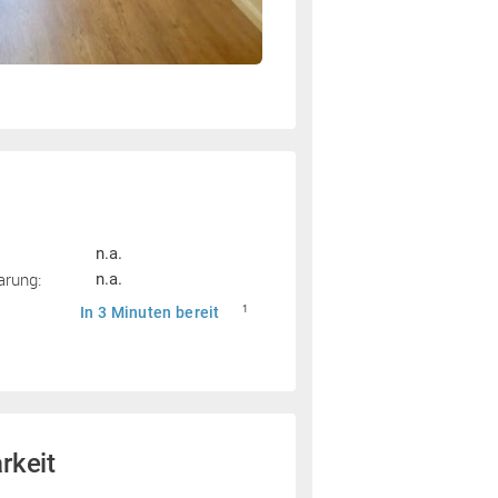
n.a.
arung:
n.a.
In 3 Minuten bereit
1
rkeit