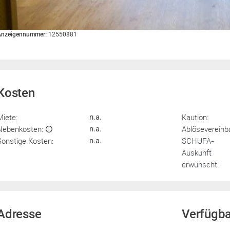
Anzeigennummer:
12550881
Kosten
Miete:
Kaution:
n.a.
Nebenkosten:
Ablösevereinb
n.a.
Sonstige Kosten:
SCHUFA-
n.a.
Auskunft
erwünscht:
Adresse
Verfügba