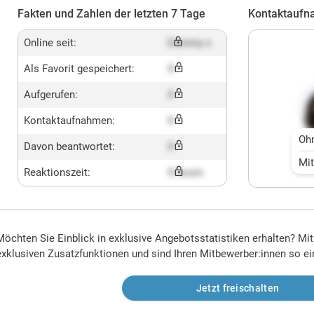
Fakten und Zahlen der letzten 7 Tage
Kontaktaufn
Online seit:
Dummy x
Als Favorit gespeichert:
X
Aufgerufen:
X
Kontaktaufnahmen:
X
Oh
Davon beantwortet:
X
Mi
Reaktionszeit:
X hours
Möchten Sie Einblick in exklusive Angebotsstatistiken erhalten? Mi
exklusiven Zusatzfunktionen und sind Ihren Mitbewerber:innen so ei
Jetzt freischalten