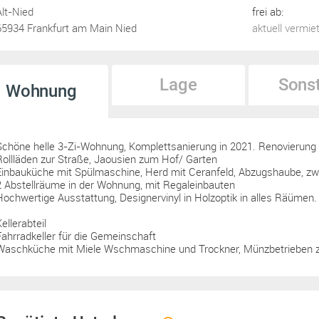
Alt-Nied
frei ab:
65934 Frankfurt am Main Nied
aktuell vermie
Lage
Sons
Wohnung
Schöne helle 3-Zi-Wohnung, Komplettsanierung in 2021. Renovierung
Rollläden zur Straße, Jaousien zum Hof/ Garten
Einbauküche mit Spülmaschine, Herd mit Ceranfeld, Abzugshaube, zw
2 Abstellräume in der Wohnung, mit Regaleinbauten
Hochwertige Ausstattung, Designervinyl in Holzoptik in alles Räümen.
ellerabteil
Fahrradkeller für die Gemeinschaft
Waschküche mit Miele Wschmaschine und Trockner, Münzbetrieben z