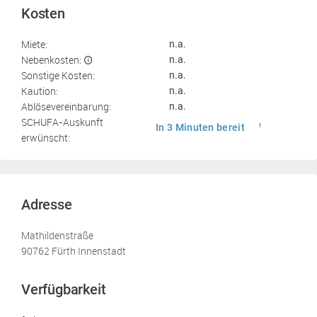
Kosten
Miete:
n.a.
Nebenkosten:
n.a.
Sonstige Kosten:
n.a.
Kaution:
n.a.
Ablösevereinbarung:
n.a.
SCHUFA-Auskunft
In 3 Minuten bereit
1
erwünscht:
Adresse
Mathildenstraße
90762 Fürth Innenstadt
Verfügbarkeit