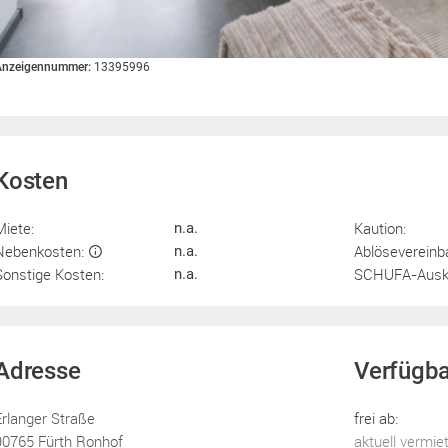
Anzeigennummer:
13395996
Kosten
Miete:
Kaution:
n.a.
Nebenkosten:
Ablösevereinb
n.a.
Sonstige Kosten:
SCHUFA-Ausku
n.a.
Adresse
Verfügba
Erlanger Straße
frei ab:
90765 Fürth Ronhof
aktuell vermie