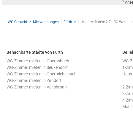
1
Anze
WG-Gesucht
Mietwohnungen in Fürth
Lichtdurchflutete 2-Zi.-DG-Wohnun
Benachbarte Städte von Fürth
Belie
WG-Zimmer mieten in Oberasbach
WG-Zi
WG-Zimmer mieten in Seukendorf
1-Zim
WG-Zimmer mieten in Obermichelbach
Haus 
WG-Zimmer mieten in Zirndorf
WG-Zimmer mieten in Veitsbronn
2-Zi
3-Zi
4-Zi
Möbli