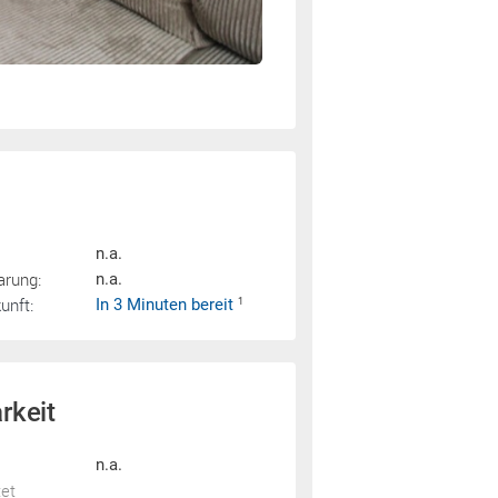
n.a.
arung:
n.a.
nft:
In 3 Minuten bereit
1
rkeit
n.a.
tet