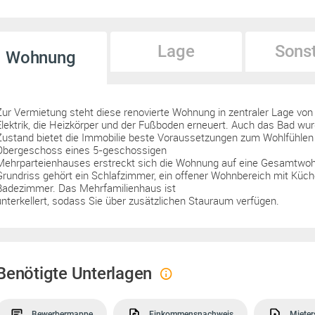
Lage
Sons
Wohnung
Zur Vermietung steht diese renovierte Wohnung in zentraler Lage von
Elektrik, die Heizkörper und der Fußboden erneuert. Auch das Bad wur
Zustand bietet die Immobilie beste Voraussetzungen zum Wohlfühlen
Obergeschoss eines 5-geschossigen
Mehrparteienhauses erstreckt sich die Wohnung auf eine Gesamtwo
Grundriss gehört ein Schlafzimmer, ein offener Wohnbereich mit Küc
Badezimmer. Das Mehrfamilienhaus ist
unterkellert, sodass Sie über zusätzlichen Stauraum verfügen.
Benötigte Unterlagen
Bewerbermappe
Einkommensnachweis
Mieter