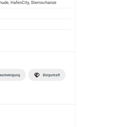
rhude, HafenCity, Sternschanze
bescheinigung
Bürgschaft