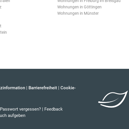
tfalen
Wohnungen in Freiburg im Breisgau
z
Wohnungen in Göttingen
Wohnungen in Münster
t
tein
zinformation
|
Barrierefreiheit
|
Cookie-
Passwort vergessen?
|
Feedback
uch aufgeben