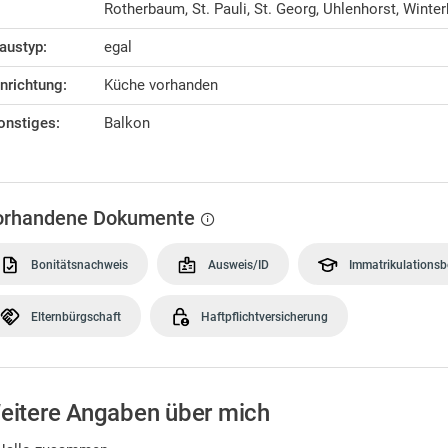
Rotherbaum, St. Pauli, St. Georg, Uhlenhorst, Winte
austyp:
egal
inrichtung:
Küche vorhanden
onstiges:
Balkon
orhandene Dokumente
Bonitätsnachweis
Ausweis/ID
Immatrikulations
Elternbürgschaft
Haftpflichtversicherung
eitere Angaben über mich