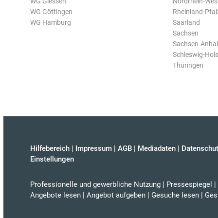
WG Giessen
Nordrhein-Wes
WG Göttingen
Rheinland-Pfal
WG Hamburg
Saarland
Sachsen
Sachsen-Anhal
Schleswig-Hols
Thüringen
Hilfebereich
|
Impressum
|
AGB
|
Mediadaten
|
Datenschut
Einstellungen
Professionelle und gewerbliche Nutzung
|
Pressespiegel
|
Angebote lesen
|
Angebot aufgeben
|
Gesuche lesen
|
Ges