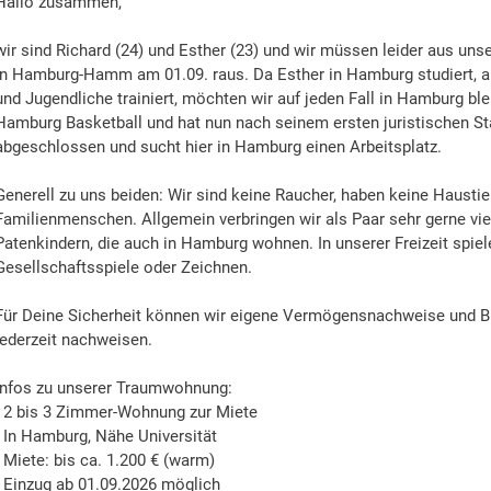
Hallo zusammen,
wir sind Richard (24) und Esther (23) und wir müssen leider aus un
in Hamburg-Hamm am 01.09. raus. Da Esther in Hamburg studiert, ar
und Jugendliche trainiert, möchten wir auf jeden Fall in Hamburg blei
Hamburg Basketball und hat nun nach seinem ersten juristischen S
abgeschlossen und sucht hier in Hamburg einen Arbeitsplatz.
Generell zu uns beiden: Wir sind keine Raucher, haben keine Hausti
Familienmenschen. Allgemein verbringen wir als Paar sehr gerne viel
Patenkindern, die auch in Hamburg wohnen. In unserer Freizeit spiel
Gesellschaftsspiele oder Zeichnen.
Für Deine Sicherheit können wir eigene Vermögensnachweise und Bü
jederzeit nachweisen.
Infos zu unserer Traumwohnung:
- 2 bis 3 Zimmer-Wohnung zur Miete
- In Hamburg, Nähe Universität
- Miete: bis ca. 1.200 € (warm)
- Einzug ab 01.09.2026 möglich