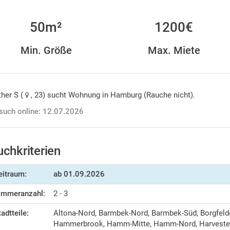
50m²
1200€
Min. Größe
Max. Miete
her S (
, 23) sucht Wohnung in Hamburg (Rauche nicht).
such online: 12.07.2026
uchkriterien
eitraum:
ab
01.09.2026
immeranzahl:
2 - 3
tadtteile:
Altona-Nord, Barmbek-Nord, Barmbek-Süd, Borgfelde
Hammerbrook, Hamm-Mitte, Hamm-Nord, Harvestehu