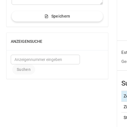
Speichern
ANZEIGENSUCHE
EINBLENDEN
Est
Ge
S
Z
Z
S