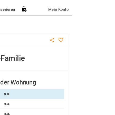
nserieren
Mein Konto
-Familie
 oder Wohnung
n.a.
n.a.
n.a.