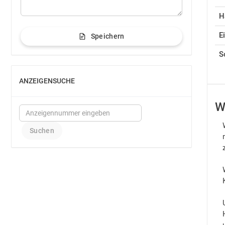
H
E
Speichern
S
ANZEIGENSUCHE
EINBLENDEN
W