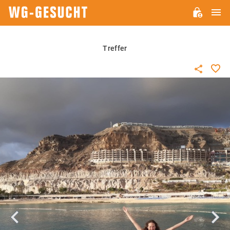
H
WG-
GESUCHT.DE
Treffer