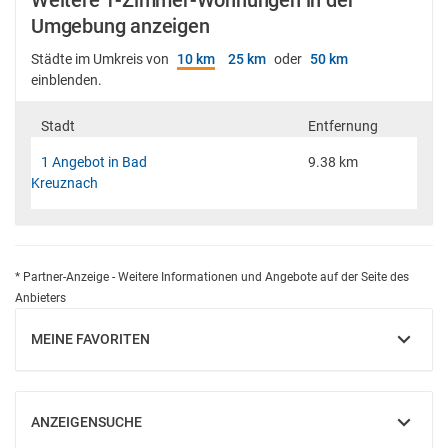
Weitere 1-Zimmer-Wohnungen in der
Umgebung anzeigen
Städte im Umkreis von
10 km
25 km
oder
50 km
einblenden.
Stadt
Entfernung
1 Angebot in Bad
9.38 km
Kreuznach
* Partner-Anzeige - Weitere Informationen und Angebote auf der Seite des
Anbieters
MEINE FAVORITEN
EINBLENDEN
ANZEIGENSUCHE
EINBLENDEN