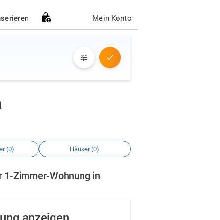
nserieren
Mein Konto
h
r (0)
Häuser (0)
er 1-Zimmer-Wohnung in
ung anzeigen