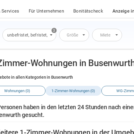
 Services
Für Unternehmen
Bonitätscheck
Anzeige i
3
unbefristet
,
befristet
,
Übernachtung
Größe
Miete
Zimmer-Wohnungen in Busenwurt
ebote in allen Kategorien in Busenwurth
Wohnungen (0)
1-Zimmer-Wohnungen (0)
WG-Zimme
Personen haben in den letzten 24 Stunden nach ein
enwurth gesucht.
eitere 1-Zimmer-Wohnungen in der Umgeb