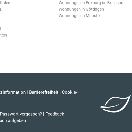
tfalen
Wohnungen in Freiburg im Breisgau
z
Wohnungen in Göttingen
Wohnungen in Münster
t
tein
zinformation
|
Barrierefreiheit
|
Cookie-
Passwort vergessen?
|
Feedback
uch aufgeben