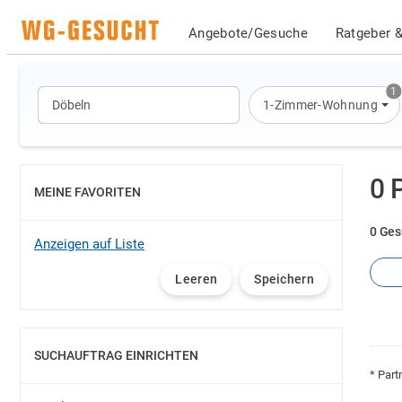
Angebote/Gesuche
Ratgeber &
1
1-Zimmer-Wohnung
0 
MEINE FAVORITEN
EINBLENDEN
0 Ges
Anzeigen auf Liste
Leeren
Speichern
SUCHAUFTRAG EINRICHTEN
EINBLENDEN
* Part