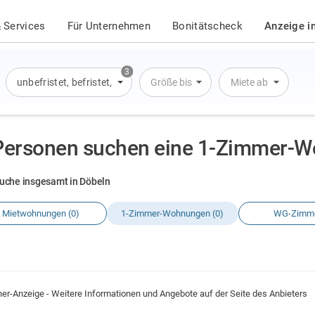
 Services
Für Unternehmen
Bonitätscheck
Anzeige i
3
unbefristet
,
befristet
,
Übernachtung
Größe bis
Miete ab
Personen suchen eine 1-Zimmer-W
uche insgesamt in Döbeln
Mietwohnungen (0)
1-Zimmer-Wohnungen (0)
WG-Zimme
ner-Anzeige - Weitere Informationen und Angebote auf der Seite des Anbieters