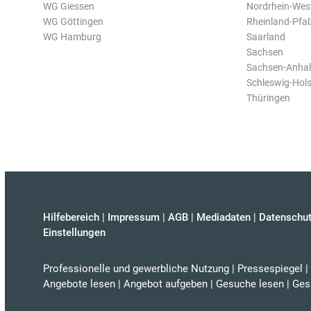
WG Giessen
Nordrhein-Wes
WG Göttingen
Rheinland-Pfal
WG Hamburg
Saarland
Sachsen
Sachsen-Anhal
Schleswig-Hols
Thüringen
Hilfebereich
|
Impressum
|
AGB
|
Mediadaten
|
Datenschut
Einstellungen
Professionelle und gewerbliche Nutzung
|
Pressespiegel
|
Angebote lesen
|
Angebot aufgeben
|
Gesuche lesen
|
Ges