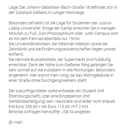
Lage: Die Johann-Sebastian-Bach-Straße 18 befindet sich in
der Südstadt Gießens in ruhiger Wohnlage.
Besonders attraktiv ist die Lage für Studenten der Justus-
Liebig-Universität. Einige der Campi erreichen Sie in wenigen
Minuten zu Fuß. Zum Philosophikum oder JuWi-Campus sind
es mit dem Fahrrad ebenfalls nur 15min.
Die Universitätskliniken, die Veterinär-Medizin sowie die
Zahnklinik und die Ernährungswissenschaften liegen unweit
entfernt.
Die nächste Bushaltestelle, der Supermarkt sind fußläufig
erreichbar. Dank der Nähe zum Gießener Ring gelangen Sie
sehr schnell auf die Autobahn in alle Richtungen. Besonders
angenehm: Hier wohnt man ruhig, da das Wohngebäude in
einer Straße ohne Durchgangsverkehr steht.
Der zukünftige Mieter sollte entweder ein Student (mit
Elternbürgschaft), oder eine Einzelperson (mit
Gehaltsbestätigung) sein. Haustiere sind leider nicht erlaubt.
KM Euro 335,00 + NK Euro 110,00 +KT 2 KM
Bitte bei Anfragen Kennziffer JSB 04 angeben
@-mail :