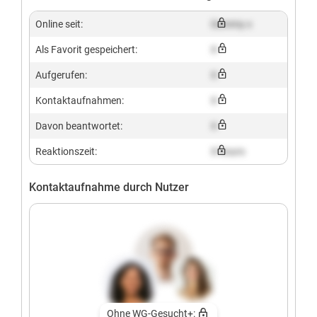
Online seit:
Dummy x
Als Favorit gespeichert:
X
Aufgerufen:
X
Kontaktaufnahmen:
X
Davon beantwortet:
X
Reaktionszeit:
X hours
Kontaktaufnahme durch Nutzer
Ohne WG-Gesucht+: